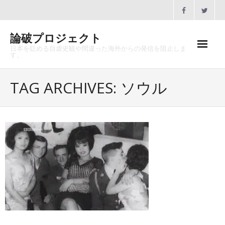
Skip
to
content
論破プロジェクト
日本を貶める自虐史観や間違った海外からの発信を阻止しま
す。
ホーム
TAG ARCHIVES: ソウル
論破プロジェクトとは
沿革
メディア掲載
協賛のお願い
講演会一覧
お問合せ