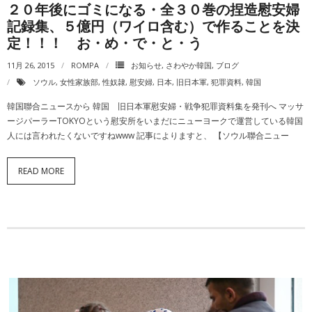
動画一覧
２０年後にゴミになる・全３０巻の捏造慰安婦
記録集、５億円（ワイロ含む）で作ることを決
定！！！ お・め・で・と・う
11月 26, 2015
ROMPA
お知らせ
,
さわやか韓国
,
ブログ
ソウル
,
女性家族部
,
性奴隷
,
慰安婦
,
日本
,
旧日本軍
,
犯罪資料
,
韓国
韓国聯合ニュースから 韓国 旧日本軍慰安婦・戦争犯罪資料集を発刊へ マッサ
ージパーラーTOKYOという慰安所をいまだにニューヨークで運営している韓国
人には言われたくないですねwww 記事によりますと、 【ソウル聯合ニュー
READ MORE