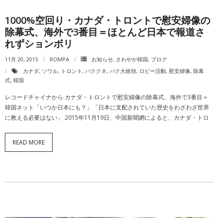
1000%空回り・カナダ・トロントで慰安婦像の
除幕式、海外で3番目＝ほとんど日本で報道さ
れずションボリ
11月 20, 2015
ROMPA
お知らせ
,
さわやか韓国
,
ブログ
カナダ
,
ソウル
,
トロント
,
パククネ
,
パク大統領
,
ロビー活動
,
慰安婦像
,
除幕
式
,
韓国
レコードチャイナから カナダ・トロントで慰安婦像の除幕式、海外で3番目＝
韓国ネット「いつか日本にも？」「日本に支配されていた歴史をわざわざ世界
に教える必要はない」 2015年11月19日、中国新聞網によると、カナダ・トロ
READ MORE