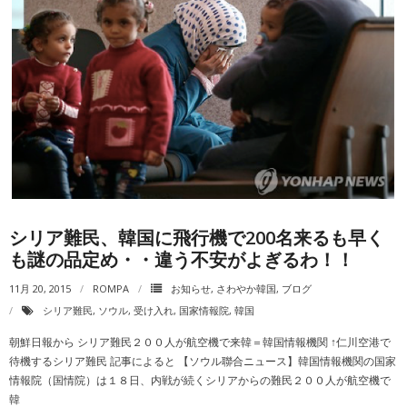
シリア難民、韓国に飛行機で200名来るも早く
も謎の品定め・・違う不安がよぎるわ！！
11月 20, 2015
ROMPA
お知らせ
,
さわやか韓国
,
ブログ
シリア難民
,
ソウル
,
受け入れ
,
国家情報院
,
韓国
朝鮮日報から シリア難民２００人が航空機で来韓＝韓国情報機関 ↑仁川空港で
待機するシリア難民 記事によると 【ソウル聯合ニュース】韓国情報機関の国家
情報院（国情院）は１８日、内戦が続くシリアからの難民２００人が航空機で
韓