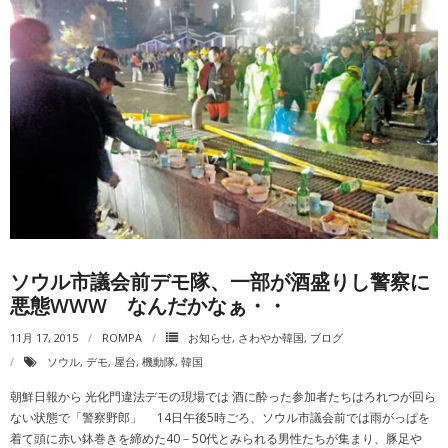
ソウル市議会前デモ隊、一部が酒盛りし警察に
悪態WWW なんだかなぁ・・
11月 17, 2015
ROMPA
お知らせ
,
さわやか韓国
,
ブログ
ソウル
,
デモ
,
屋台
,
機動隊
,
韓国
朝鮮日報から 光化門違法デモの現場では 酒に酔った参加者たちはろれつが回ら
ない状態で「警察野郎」 14日午後5時ごろ、ソウル市議会前では雨がっぱを
着て頭に赤い鉢巻きを締めた40－50代とみられる男性たちが集まり、豚足や