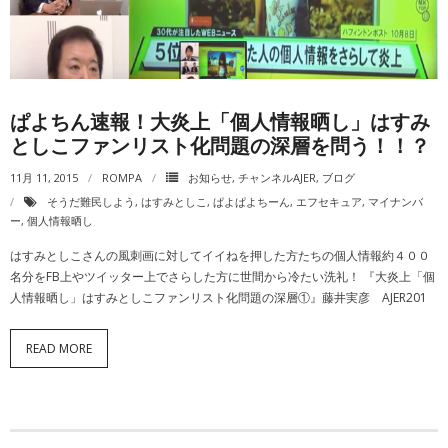
ぱよちん速報！大炎上「個人情報晒し」はすみ
としこファンリスト化問題の深層を問う！！？
11月 11, 2015
ROMPA
お知らせ
,
チャンネルAJER
,
ブログ
そうだ難民しよう
,
はすみとしこ
,
ぱよぱよちーん
,
エフセキュア
,
マイナンバ
ー
,
個人情報晒し
はすみとしこさんの風刺画に対してイイねを押した方たちの個人情報約４００
名分をFB上やツイッター上でさらした方に世間から冷たい洗礼！ 『大炎上「個
人情報晒し」はすみとしこファンリスト化問題の深層①』藤井実彦 AJER201
READ MORE