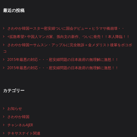
最近の投稿
さわやか韓国ースター慰安婦ついに国会デビュー＋ヒラマサ橋崩壊・・
<拡散希望> 中国人マンガ家、孫向文の新作、ついに発売！！本人降臨！！
さわやか韓国ーサムスン・アップルに完全敗訴＋金メダリスト後輩をボコボ
コ
2015年最悪の対応・・・慰安婦問題の日本政府の無理解に激怒！！
2015年最悪の対応・・・慰安婦問題の日本政府の無理解に激怒！！
カテゴリー
お知らせ
さわやか韓国
チャンネルAJER
テキサスナイト関連