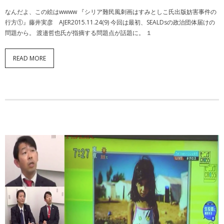
なんだよ、この絵はwwww 『シリア難民風刺画はすみとしこ氏出版妨害事件の
行方①』藤井実彦 AJER2015.11.24(9) 今回は最初、SEALDsの政治団体届けの
問題から。 渡邉哲也氏が指摘する問題点が話題に。 １
READ MORE