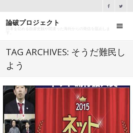
Skip
to
content
論破プロジェクト
日本を貶める自虐史観や間違った海外からの発信を阻止しま
す。
ホーム
TAG ARCHIVES: そうだ難民し
論破プロジェクトとは
よう
沿革
メディア掲載
協賛のお願い
講演会一覧
お問合せ