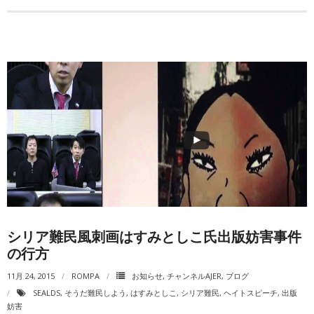
シリア難民風刺画はすみとしこ氏出版妨害事件
の行方
11月 24, 2015
ROMPA
お知らせ
,
チャンネルAJER
,
ブログ
SEALDS
,
そうだ難民しよう
,
はすみとしこ
,
シリア難民
,
ヘイトスピーチ
,
出版
妨害