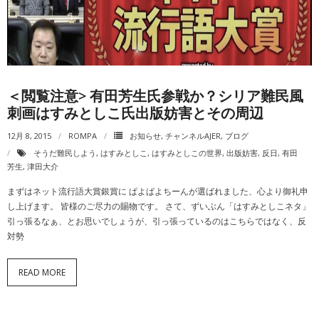
動画一覧
＜閲覧注意> 有田芳生氏参戦か？シリア難民風
刺画はすみとしこ氏出版妨害とその周辺
12月 8, 2015
ROMPA
お知らせ
,
チャンネルAJER
,
ブログ
そうだ難民しよう
,
はすみとしこ
,
はすみとしこの世界
,
出版妨害
,
反日
,
有田
芳生
,
津田大介
まずはネット流行語大賞銀賞に ぱよぱよちーんが選ばれました、心より御礼申
し上げます。 皆様のご尽力の賜物です。 さて、ずいぶん「はすみとしこネタ」
引っ張るなぁ、とお思いでしょうが、引っ張っているのはこちらではなく、反
対勢
READ MORE