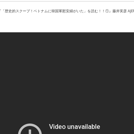
『「歴史的スクープ！ベトナムに韓国軍慰安婦がいた」を読む！！①』藤井実彦 AJER2015