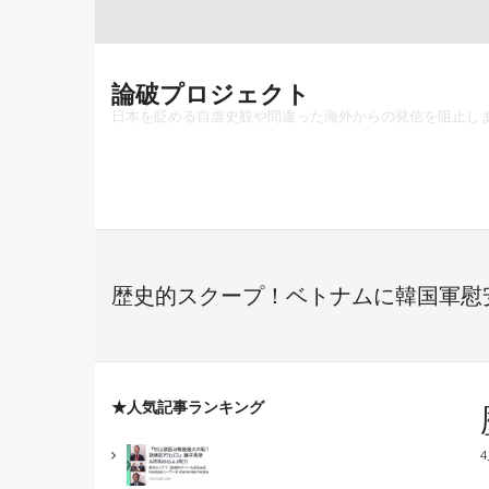
Skip
to
content
論破プロジェクト
日本を貶める自虐史観や間違った海外からの発信を阻止し
歴史的スクープ！ベトナムに韓国軍慰
★人気記事ランキング
4