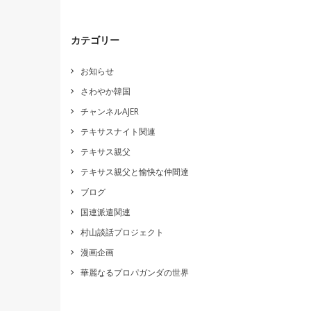
カテゴリー
お知らせ
さわやか韓国
チャンネルAJER
テキサスナイト関連
テキサス親父
テキサス親父と愉快な仲間達
ブログ
国連派遣関連
村山談話プロジェクト
漫画企画
華麗なるプロパガンダの世界