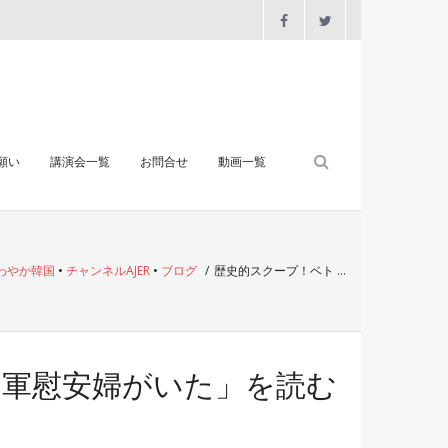
願い
講演会一覧
お問合せ
動画一覧
わやか韓国
•
チャンネルAJER
•
ブログ
/
歴史的スクープ！ベト …
国軍慰安婦がいた」を読む