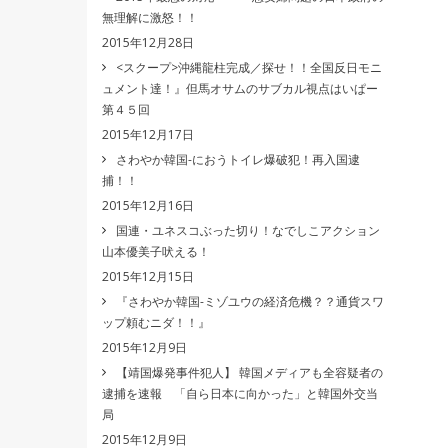
無理解に激怒！！
2015年12月28日
<スクープ>沖縄龍柱完成／探せ！！全国反日モニ
ュメント達！』但馬オサムのサブカル視点はいぱー
第４５回
2015年12月17日
さわやか韓国-におうトイレ爆破犯！再入国逮
捕！！
2015年12月16日
国連・ユネスコぶった切り！なでしこアクション
山本優美子吠える！
2015年12月15日
『さわやか韓国-ミゾユウの経済危機？？通貨スワ
ップ頼むニダ！！』
2015年12月9日
【靖国爆発事件犯人】 韓国メディアも全容疑者の
逮捕を速報 「自ら日本に向かった」と韓国外交当
局
2015年12月9日