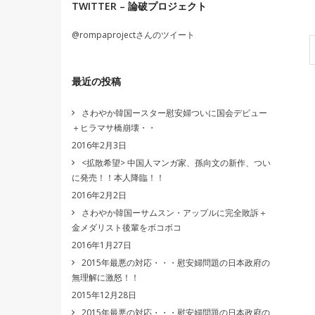
TWITTER – 論破プロジェクト
@rompaprojectさんのツイート
最近の投稿
さわやか韓国ースター慰安婦ついに国会デビュー
＋ヒラマサ橋崩壊・・
2016年2月3日
<拡散希望> 中国人マンガ家、孫向文の新作、つい
に発売！！本人降臨！！
2016年2月2日
さわやか韓国ーサムスン・アップルに完全敗訴＋
金メダリスト後輩をボコボコ
2016年1月27日
2015年最悪の対応・・・慰安婦問題の日本政府の
無理解に激怒！！
2015年12月28日
2015年最悪の対応・・・慰安婦問題の日本政府の