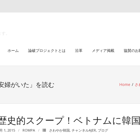
ます。
ホーム
論破プロジェクトとは
沿革
メディア掲載
協賛のお
安婦がいた」を読む
Home
/
さ
歴史的スクープ！ベトナムに韓
月 1, 2015
ROMPA
さわやか韓国
,
チャンネルAJER
,
ブログ