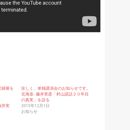
安婦展を
珍しく、単独講演会のお知らせです。
北海道- 藤井実彦「村山談話２０年目
の真実」を語る
藤井実
2015年12月1日
お知らせ