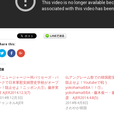
hare this:
ク
F
ク
リ
a
リ
ッ
c
ッ
ク
e
ク
し
b
し
て
o
て
関連
T
o
G
w
k
o
『ニュージャージー州パリセーズ・パ
i
で
o
仏アングレーム祭での韓国慰
t
共
g
ークで日本軍慰安婦歴史学校がオープ
阻止せよ！Youtubeで戦う
t
有
l
e
す
e
ン！阻止せよ！ニッポン人①』藤井実
yokohamaBBA！！①』
r
る
+
 AJER2014.12.3(7)
で
に
で
yokohamaBBA・藤木俊一・
共
は
共
2014年12月3日
彦 AJER2014.4.8(5)
有
ク
有
(
リ
(
チャンネルAJER
2014年4月8日
新
ッ
新
し
ク
し
さわやか韓国
い
し
い
ウ
て
ウ