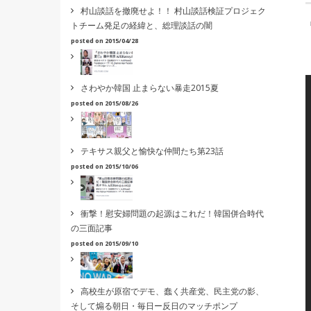
村山談話を撤廃せよ！！ 村山談話検証プロジェク
トチーム発足の経緯と、総理談話の闇
posted on 2015/04/28
さわやか韓国 止まらない暴走2015夏
posted on 2015/08/26
テキサス親父と愉快な仲間たち第23話
posted on 2015/10/06
衝撃！慰安婦問題の起源はこれだ！韓国併合時代
の三面記事
posted on 2015/09/10
高校生が原宿でデモ、蠢く共産党、民主党の影、
そして煽る朝日・毎日ー反日のマッチポンプ