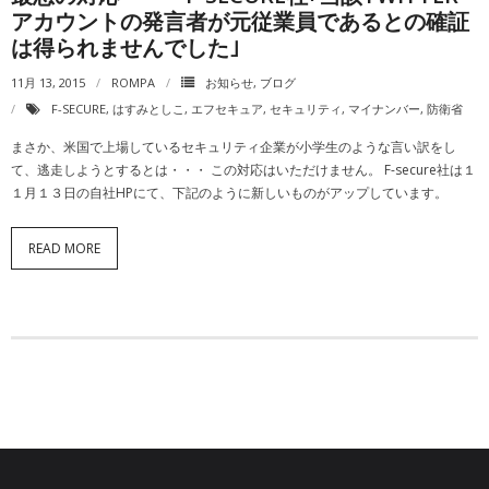
動画一覧
アカウントの発言者が元従業員であるとの確証
は得られませんでした｣
11月 13, 2015
ROMPA
お知らせ
,
ブログ
F-SECURE
,
はすみとしこ
,
エフセキュア
,
セキュリティ
,
マイナンバー
,
防衛省
まさか、米国で上場しているセキュリティ企業が小学生のような言い訳をし
て、逃走しようとするとは・・・ この対応はいただけません。 F-secure社は１
１月１３日の自社HPにて、下記のように新しいものがアップしています。
READ MORE