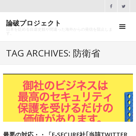
Skip
to
content
論破プロジェクト
日本を貶める自虐史観や間違った海外からの発信を阻止しま
す。
ホーム
TAG ARCHIVES: 防衛省
論破プロジェクトとは
沿革
メディア掲載
協賛のお願い
講演会一覧
お問合せ
最悪の対応・・「F-SECURE社｢当該TWITTER