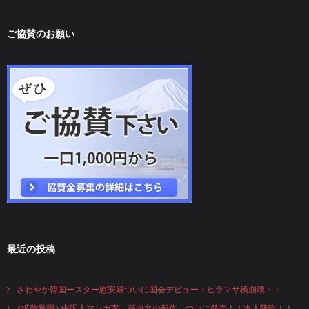
ご協賛のお願い
最近の投稿
さわやか韓国ースター慰安婦ついに国会デビュー＋ヒラマサ橋崩壊・・
<拡散希望> 中国人マンガ家、孫向文の新作、ついに発売！！本人降臨！！