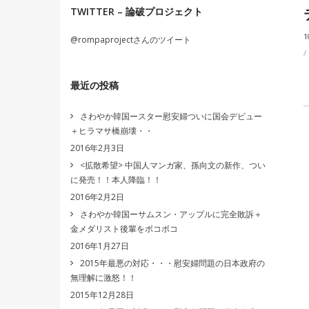
TWITTER – 論破プロジェクト
1
@rompaprojectさんのツイート
最近の投稿
さわやか韓国ースター慰安婦ついに国会デビュー
＋ヒラマサ橋崩壊・・
2016年2月3日
<拡散希望> 中国人マンガ家、孫向文の新作、つい
に発売！！本人降臨！！
2016年2月2日
さわやか韓国ーサムスン・アップルに完全敗訴＋
金メダリスト後輩をボコボコ
2016年1月27日
2015年最悪の対応・・・慰安婦問題の日本政府の
無理解に激怒！！
2015年12月28日