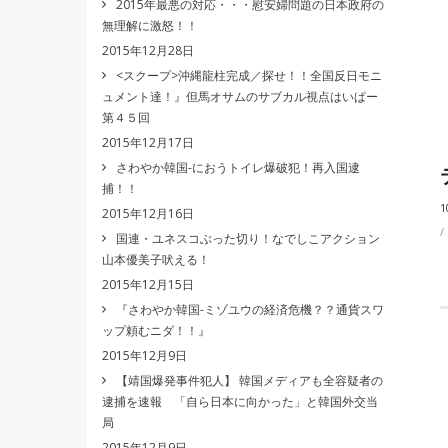
2015年最悪の対応・・・慰安婦問題の日本政府の
無理解に激怒！！
2015年12月28日
<スクープ>沖縄龍柱完成／探せ！！全国反日モニ
ュメント達！』但馬オサムのサブカル視点はいぱー
第４５回
2015年12月17日
さわやか韓国-におうトイレ爆破犯！再入国逮
捕！！
1
2015年12月16日
国連・ユネスコぶった切り！なでしこアクション
山本優美子吠える！
2015年12月15日
『さわやか韓国-ミゾユウの経済危機？？通貨スワ
ップ頼むニダ！！』
2015年12月9日
【靖国爆発事件犯人】 韓国メディアも全容疑者の
逮捕を速報 「自ら日本に向かった」と韓国外交当
局
2015年12月9日