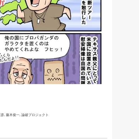
実彦
,
藤木俊一
,
論破プロジェクト