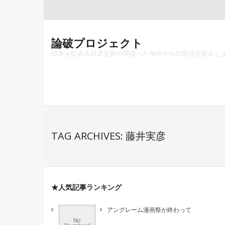
Skip
to
content
論破プロジェクト
日本を貶める自虐史観や間違った海外からの発信を阻止し
TAG ARCHIVES: 藤井実彦
★人気記事ランキング
アングレーム漫画祭が終わって