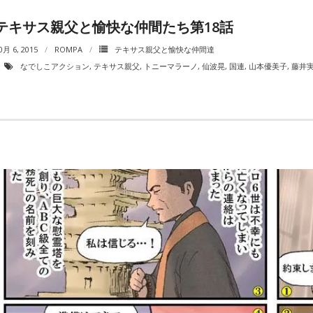
テキサス親父と愉快な仲間たち第18話
0月 6, 2015
ROMPA
テキサス親父と愉快な仲間達
なでしこアクション
,
テキサス親父
,
トニーマラーノ
,
仙波晃
,
国連
,
山本優美子
,
藤井