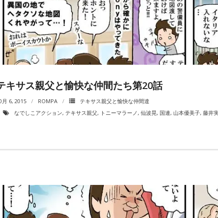
テキサス親父と愉快な仲間たち第20話
0月 6, 2015
ROMPA
テキサス親父と愉快な仲間達
なでしこアクション
,
テキサス親父
,
トニーマラーノ
,
仙波晃
,
国連
,
山本優美子
,
藤井