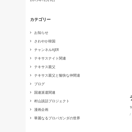
カテゴリー
お知らせ
さわやか韓国
チャンネルAJER
テキサスナイト関連
テキサス親父
テキサス親父と愉快な仲間達
ブログ
国連派遣関連
村山談話プロジェクト
1
漫画企画
華麗なるプロパガンダの世界