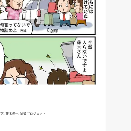
実彦
,
藤木俊一
,
論破プロジェクト