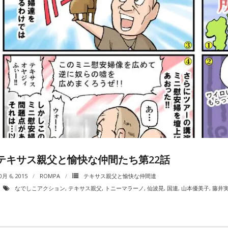
テキサス親父と愉快な仲間たち第22話
0月 6, 2015
ROMPA
テキサス親父と愉快な仲間達
なでしこアクション
,
テキサス親父
,
トニーマラーノ
,
仙波晃
,
国連
,
山本優美子
,
藤井