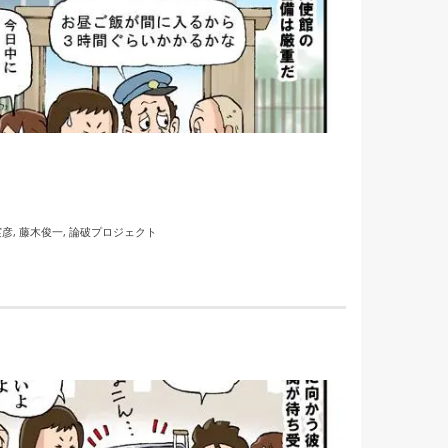
実彦
,
藤木俊一
,
論破プロジェクト