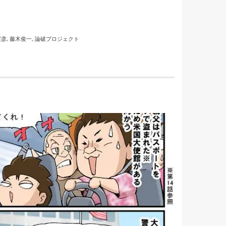
実彦
,
藤木俊一
,
論破プロジェクト