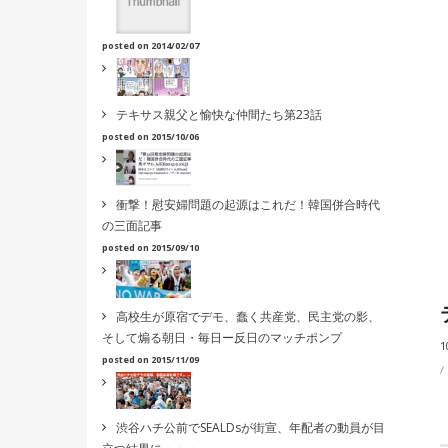
posted on 2014/02/07
テキサス親父と愉快な仲間たち第23話
posted on 2015/10/06
衝撃！慰安婦問題の起源はこれだ！韓国併合時代
の三面記事
posted on 2015/09/10
高校生が原宿でデモ、蠢く共産党、民主党の影、
そして煽る朝日・毎日ー反日のマッチポンプ
1
posted on 2015/11/09
渋谷ハチ公前でSEALDsが街宣、年配者の動員が目