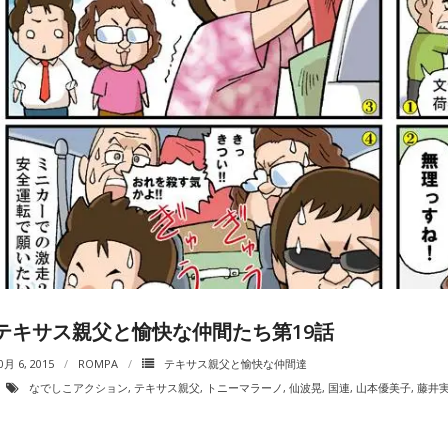
テキサス親父と愉快な仲間たち第19話
0月 6, 2015
ROMPA
テキサス親父と愉快な仲間達
なでしこアクション
,
テキサス親父
,
トニーマラーノ
,
仙波晃
,
国連
,
山本優美子
,
藤井