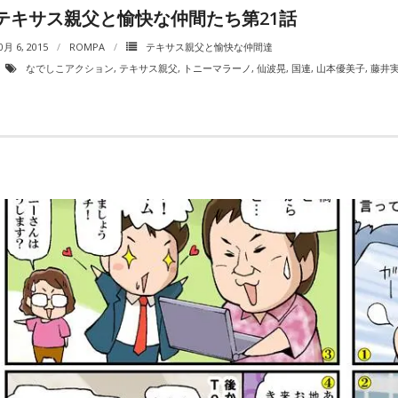
テキサス親父と愉快な仲間たち第21話
0月 6, 2015
ROMPA
テキサス親父と愉快な仲間達
なでしこアクション
,
テキサス親父
,
トニーマラーノ
,
仙波晃
,
国連
,
山本優美子
,
藤井