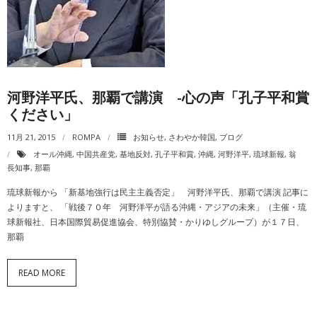
動画一覧
河野洋平氏、那覇で講演 -心の声「孔子平和賞
ください」
11月 21, 2015
ROMPA
お知らせ
,
さわやか韓国
,
ブログ
オール沖縄
,
中国共産党
,
基地反対
,
孔子平和賞
,
沖縄
,
河野洋平
,
琉球新報
,
翁
長知事
,
那覇
琉球新報から 「新基地強行は民主主義否定」 河野洋平氏、那覇で講演 記事に
よりますと、 「戦後７０年 河野洋平が語る沖縄・アジアの未来」（主催・琉
球新報社、日本国際貿易促進協会、特別協賛・かりゆしグループ）が１７日、
那覇
READ MORE