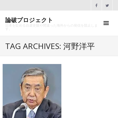
Skip
to
content
論破プロジェクト
日本を貶める自虐史観や間違った海外からの発信を阻止しま
す。
ホーム
TAG ARCHIVES: 河野洋平
論破プロジェクトとは
沿革
メディア掲載
協賛のお願い
講演会一覧
お問合せ