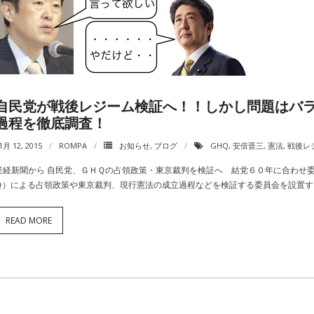
自民党が戦後レジーム検証へ！！しかし問題はバラ
過程を徹底調査！
1月 12, 2015
ROMPA
お知らせ
,
ブログ
GHQ
,
安倍晋三
,
憲法
,
戦後レ
産経新聞から 自民党、ＧＨＱの占領政策・東京裁判を検証へ 結党６０年に合わせ
Ｑ）による占領政策や東京裁判、現行憲法の成立過程などを検証する委員会を設置す
READ MORE