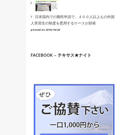
日本国内での難民申請で、４００人以上もの外国
人実習生の制度を悪用するケースが頻発
posted on 2015/10/20
FACEBOOK – テキサス★ナイト