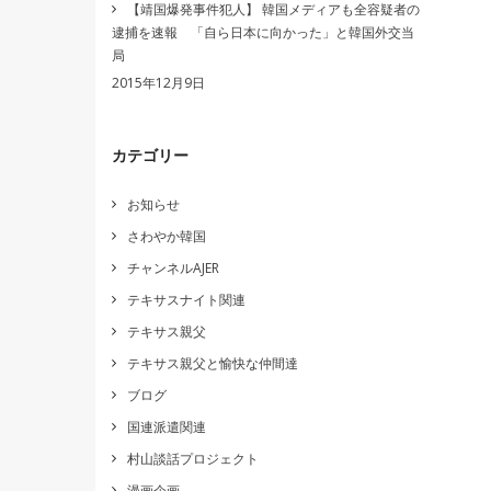
【靖国爆発事件犯人】 韓国メディアも全容疑者の
逮捕を速報 「自ら日本に向かった」と韓国外交当
局
2015年12月9日
カテゴリー
お知らせ
さわやか韓国
チャンネルAJER
テキサスナイト関連
テキサス親父
テキサス親父と愉快な仲間達
ブログ
国連派遣関連
村山談話プロジェクト
漫画企画