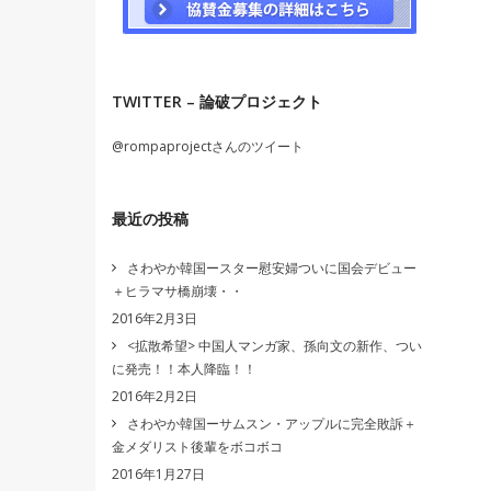
TWITTER – 論破プロジェクト
@rompaprojectさんのツイート
最近の投稿
さわやか韓国ースター慰安婦ついに国会デビュー
＋ヒラマサ橋崩壊・・
2016年2月3日
<拡散希望> 中国人マンガ家、孫向文の新作、つい
に発売！！本人降臨！！
2016年2月2日
さわやか韓国ーサムスン・アップルに完全敗訴＋
金メダリスト後輩をボコボコ
2016年1月27日