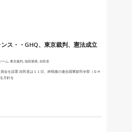
ンス・・GHQ、東京裁判、憲法成立
ジーム
,
東京裁判
,
稲田朋美
,
自民党
委員会を設置 自民党は１１日、終戦後の連合国軍総司令部（ＧＨ
る方針を