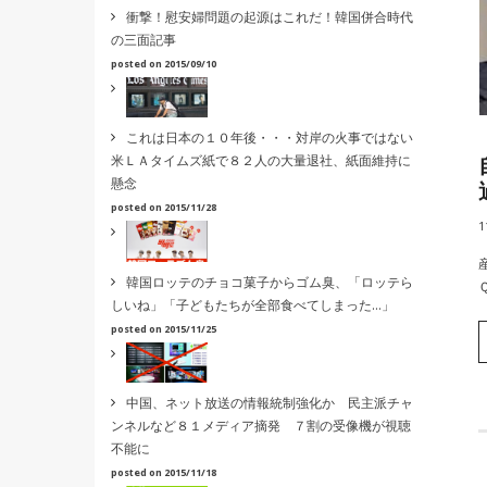
衝撃！慰安婦問題の起源はこれだ！韓国併合時代
の三面記事
posted on 2015/09/10
これは日本の１０年後・・・対岸の火事ではない
米ＬＡタイムズ紙で８２人の大量退社、紙面維持に
懸念
posted on 2015/11/28
1
韓国ロッテのチョコ菓子からゴム臭、「ロッテら
しいね」「子どもたちが全部食べてしまった…」
posted on 2015/11/25
中国、ネット放送の情報統制強化か 民主派チャ
ンネルなど８１メディア摘発 ７割の受像機が視聴
不能に
posted on 2015/11/18