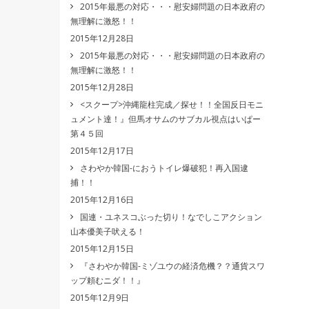
2015年最悪の対応・・・慰安婦問題の日本政府の
無理解に激怒！！
2015年12月28日
2015年最悪の対応・・・慰安婦問題の日本政府の
無理解に激怒！！
2015年12月28日
<スクープ>沖縄龍柱完成／探せ！！全国反日モニ
ュメント達！』但馬オサムのサブカル視点はいぱー
第４５回
2015年12月17日
さわやか韓国-におうトイレ爆破犯！再入国逮
捕！！
2015年12月16日
国連・ユネスコぶった切り！なでしこアクション
山本優美子吠える！
2015年12月15日
『さわやか韓国-ミゾユウの経済危機？？通貨スワ
ップ頼むニダ！！』
2015年12月9日