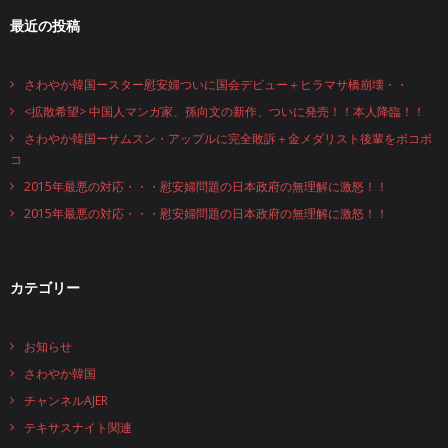
最近の投稿
さわやか韓国ースター慰安婦ついに国会デビュー＋ヒラマサ橋崩壊・・
<拡散希望> 中国人マンガ家、孫向文の新作、ついに発売！！本人降臨！！
さわやか韓国ーサムスン・アップルに完全敗訴＋金メダリスト後輩をボコボ
コ
2015年最悪の対応・・・慰安婦問題の日本政府の無理解に激怒！！
2015年最悪の対応・・・慰安婦問題の日本政府の無理解に激怒！！
カテゴリー
お知らせ
さわやか韓国
チャンネルAJER
テキサスナイト関連