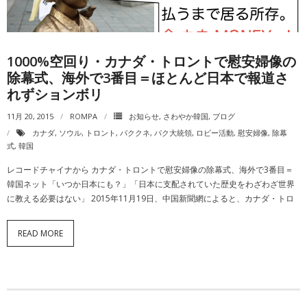
動画一覧
1000%空回り・カナダ・トロントで慰安婦像の
除幕式、海外で3番目＝ほとんど日本で報道さ
れずションボリ
11月 20, 2015
ROMPA
お知らせ
,
さわやか韓国
,
ブログ
カナダ
,
ソウル
,
トロント
,
パククネ
,
パク大統領
,
ロビー活動
,
慰安婦像
,
除幕
式
,
韓国
レコードチャイナから カナダ・トロントで慰安婦像の除幕式、海外で3番目＝
韓国ネット「いつか日本にも？」「日本に支配されていた歴史をわざわざ世界
に教える必要はない」 2015年11月19日、中国新聞網によると、カナダ・トロ
READ MORE