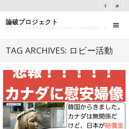
Skip
to
content
論破プロジェクト
日本を貶める自虐史観や間違った海外からの発信を阻止しま
す。
ホーム
TAG ARCHIVES: ロビー活動
論破プロジェクトとは
沿革
メディア掲載
協賛のお願い
講演会一覧
お問合せ