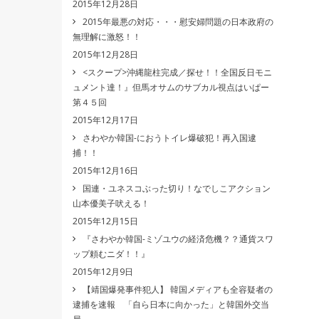
2015年12月28日
2015年最悪の対応・・・慰安婦問題の日本政府の
無理解に激怒！！
2015年12月28日
<スクープ>沖縄龍柱完成／探せ！！全国反日モニ
ュメント達！』但馬オサムのサブカル視点はいぱー
第４５回
2015年12月17日
さわやか韓国-におうトイレ爆破犯！再入国逮
捕！！
2015年12月16日
国連・ユネスコぶった切り！なでしこアクション
山本優美子吠える！
2015年12月15日
『さわやか韓国-ミゾユウの経済危機？？通貨スワ
ップ頼むニダ！！』
2015年12月9日
【靖国爆発事件犯人】 韓国メディアも全容疑者の
逮捕を速報 「自ら日本に向かった」と韓国外交当