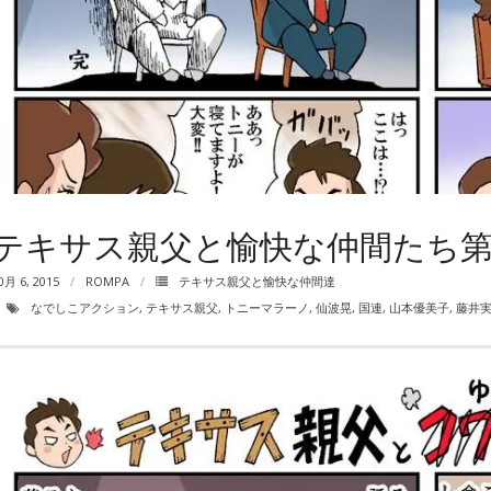
テキサス親父と愉快な仲間たち第
0月 6, 2015
ROMPA
テキサス親父と愉快な仲間達
なでしこアクション
,
テキサス親父
,
トニーマラーノ
,
仙波晃
,
国連
,
山本優美子
,
藤井