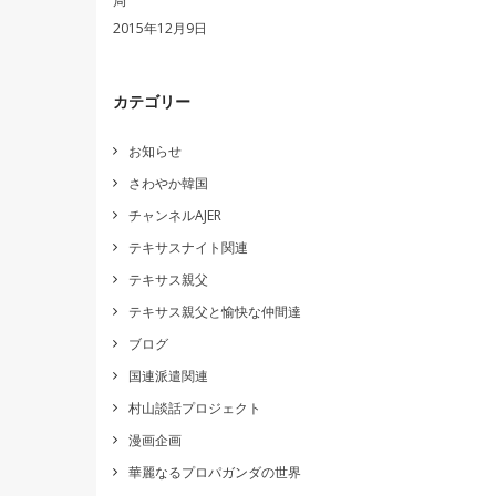
局
2015年12月9日
カテゴリー
お知らせ
さわやか韓国
チャンネルAJER
テキサスナイト関連
テキサス親父
テキサス親父と愉快な仲間達
ブログ
国連派遣関連
村山談話プロジェクト
漫画企画
華麗なるプロパガンダの世界