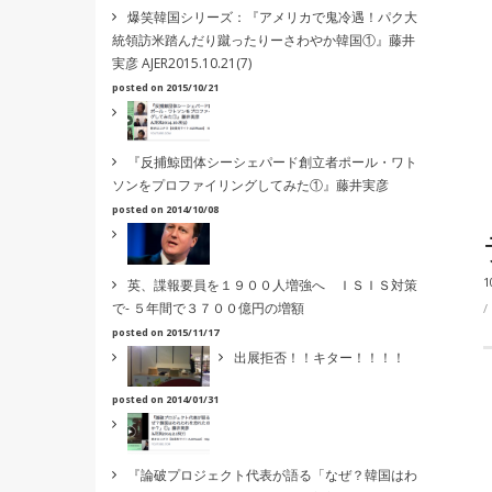
爆笑韓国シリーズ：『アメリカで鬼冷遇！パク大
統領訪米踏んだり蹴ったりーさわやか韓国①』藤井
実彦 AJER2015.10.21(7)
posted on 2015/10/21
『反捕鯨団体シーシェパード創立者ポール・ワト
ソンをプロファイリングしてみた①』藤井実彦
posted on 2014/10/08
1
英、諜報要員を１９００人増強へ ＩＳＩＳ対策
で- ５年間で３７００億円の増額
posted on 2015/11/17
出展拒否！！キター！！！！
posted on 2014/01/31
『論破プロジェクト代表が語る「なぜ？韓国はわ