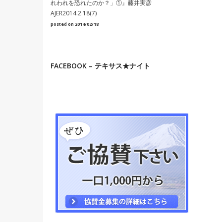
れわれを恐れたのか？」①』藤井実彦
AJER2014.2.18(7)
posted on 2014/02/18
FACEBOOK – テキサス★ナイト