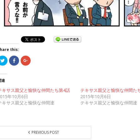
hare this:
ク
F
ク
リ
a
リ
ッ
c
ッ
ク
e
ク
し
b
し
て
o
て
関連
T
o
G
w
k
o
テキサス親父と愉快な仲間たち第4話
i
で
o
テキサス親父と愉快な仲間たち
t
共
g
2015年10月6日
2015年10月6日
t
有
l
e
す
e
テキサス親父と愉快な仲間達
テキサス親父と愉快な仲間達
r
る
+
で
に
で
共
は
共
有
ク
有
(
リ
(
新
ッ
新
し
ク
し
い
し
い
PREVIOUS POST
ウ
て
ウ
ィ
く
ィ