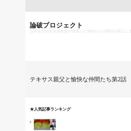
Skip
to
content
論破プロジェクト
日本を貶める自虐史観や間違った海外からの発信を阻止し
テキサス親父と愉快な仲間たち第2話
★人気記事ランキング