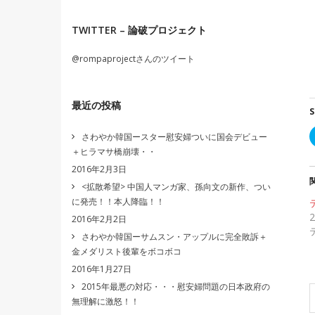
TWITTER – 論破プロジェクト
@rompaprojectさんのツイート
最近の投稿
S
さわやか韓国ースター慰安婦ついに国会デビュー
＋ヒラマサ橋崩壊・・
2016年2月3日
<拡散希望> 中国人マンガ家、孫向文の新作、つい
に発売！！本人降臨！！
2016年2月2日
さわやか韓国ーサムスン・アップルに完全敗訴＋
金メダリスト後輩をボコボコ
2016年1月27日
2015年最悪の対応・・・慰安婦問題の日本政府の
無理解に激怒！！