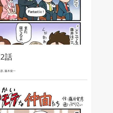
2話
実彦
,
藤木俊一