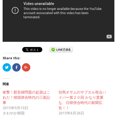
Share this:
ク
F
ク
リ
a
リ
ッ
c
ッ
ク
e
ク
し
b
し
て
o
て
関連
T
o
G
w
k
o
衝撃！慰安婦問題の起源はこ
i
で
o
但馬オサムのサブカル視点ハ
t
共
g
れだ！韓国併合時代の三面記
イパー第２０回 かなり貴重
t
有
l
e
す
e
事
な、日韓併合時代の新聞広
r
る
+
2015年9月10日
で
に
で
告！！
共
は
共
さわやか韓国
2015年6月26日
有
ク
有
(
リ
(