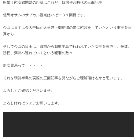
動画一覧
衝撃！慰安婦問題の起源はこれだ！韓国併合時代の三面記事
但馬オサムのサブカル視点はいぱー３１回目です。
今回はまずは金大中氏が天皇陛下御崩御の際に慰霊をしていたという事実を写
真から
そして今回の目玉は、戦前から朝鮮半島で行われていた女性を凌辱し、拉致、
誘拐、満州へ連れていくという犯罪の数々
処女貿易って・・・・・
それを朝鮮半島の実際の三面記事を見ながらご理解頂けるかと思います。
よろしくご確認くださいませ。
よろしければシェアお願いします。