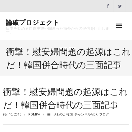
Skip
to
content
論破プロジェクト
日本を貶める自虐史観や間違った海外からの発信を阻止しま
す。
ホーム
衝撃！慰安婦問題の起源はこれ
論破プロジェクトとは
だ！韓国併合時代の三面記事
沿革
メディア掲載
衝撃！慰安婦問題の起源はこれ
協賛のお願い
だ！韓国併合時代の三面記事
講演会一覧
9月 10, 2015
ROMPA
さわやか韓国
,
チャンネルAJER
,
ブログ
お問合せ