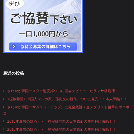
最近の投稿
さわやか韓国ースター慰安婦ついに国会デビュー＋ヒラマサ橋崩壊・・
<拡散希望> 中国人マンガ家、孫向文の新作、ついに発売！！本人降臨！！
さわやか韓国ーサムスン・アップルに完全敗訴＋金メダリスト後輩をボコボ
コ
2015年最悪の対応・・・慰安婦問題の日本政府の無理解に激怒！！
2015年最悪の対応・・・慰安婦問題の日本政府の無理解に激怒！！