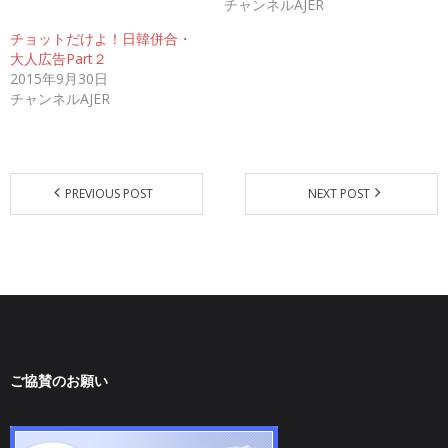
チャンネルAJER
新
ッ
新
し
ク
し
い
し
い
チョットだけよ！日韓併合・
ウ
て
ウ
大人広告Part２
ィ
く
ィ
ン
だ
ン
2015年9月30日
ド
さ
ド
ウ
い
ウ
チャンネルAJER
で
(
で
開
新
開
き
し
き
ま
い
ま
す
ウ
す
)
ィ
)
ン
ド
PREVIOUS POST
NEXT POST
ウ
で
開
き
ま
す
)
ご協賛のお願い