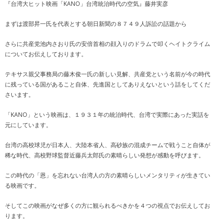
動画一覧
『台湾大ヒット映画「KANO」台湾統治時代の空気』藤井実彦
まずは渡部昇一氏を代表とする朝日新聞の８７４９人訴訟の話題から
さらに共産党池内さおり氏の安倍首相の顔入りのドラムで叩くヘイトクライム
についてお伝えしております。
テキサス親父事務局の藤木俊一氏の新しい見解、共産党という名前が今の時代
に残っている国があること自体、先進国としてありえないという話をしてくだ
さいます。
「KANO」という映画は、１９３１年の統治時代、台湾で実際にあった実話を
元にしています。
台湾の高校球児が日本人、大陸本省人、高砂族の混成チームで戦うこと自体が
稀な時代、高校野球監督近藤兵太郎氏の素晴らしい発想が感動を呼びます。
この時代の「恩」を忘れない台湾人の方の素晴らしいメンタリティが生きてい
る映画です。
そしてこの映画がなぜ多くの方に観られるべきかを４つの視点でお伝えしてお
ります。