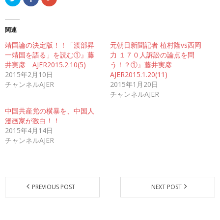
リ
a
リ
ッ
c
ッ
ク
e
ク
し
b
し
て
o
て
関連
T
o
G
w
k
o
靖国論の決定版！！「渡部昇
i
で
o
元朝日新聞記者 植村隆vs西岡
t
共
g
一靖国を語る」を読む①』藤
力 １７０人訴訟の論点を問
t
有
l
e
す
e
井実彦 AJER2015.2.10(5)
う！？①』藤井実彦
r
る
+
2015年2月10日
で
に
で
AJER2015.1.20(11)
共
は
共
チャンネルAJER
2015年1月20日
有
ク
有
(
リ
(
チャンネルAJER
新
ッ
新
し
ク
し
い
し
い
中国共産党の横暴を、中国人
ウ
て
ウ
漫画家が激白！！
ィ
く
ィ
ン
だ
ン
2015年4月14日
ド
さ
ド
ウ
い
ウ
チャンネルAJER
で
(
で
開
新
開
き
し
き
ま
い
ま
す
ウ
す
)
ィ
)
ン
ド
PREVIOUS POST
NEXT POST
ウ
で
開
き
ま