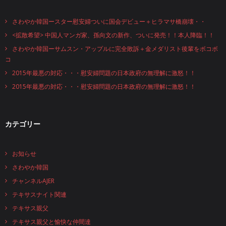
さわやか韓国ースター慰安婦ついに国会デビュー＋ヒラマサ橋崩壊・・
<拡散希望> 中国人マンガ家、孫向文の新作、ついに発売！！本人降臨！！
さわやか韓国ーサムスン・アップルに完全敗訴＋金メダリスト後輩をボコボ
コ
2015年最悪の対応・・・慰安婦問題の日本政府の無理解に激怒！！
2015年最悪の対応・・・慰安婦問題の日本政府の無理解に激怒！！
カテゴリー
お知らせ
さわやか韓国
チャンネルAJER
テキサスナイト関連
テキサス親父
テキサス親父と愉快な仲間達