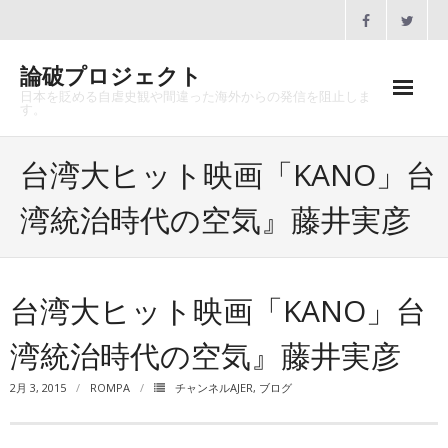
Skip
to
content
論破プロジェクト
日本を貶める自虐史観や間違った海外からの発信を阻止しま
す。
ホーム
台湾大ヒット映画「KANO」台
論破プロジェクトとは
湾統治時代の空気』藤井実彦
沿革
メディア掲載
台湾大ヒット映画「KANO」台
協賛のお願い
湾統治時代の空気』藤井実彦
講演会一覧
2月 3, 2015
ROMPA
チャンネルAJER
,
ブログ
お問合せ