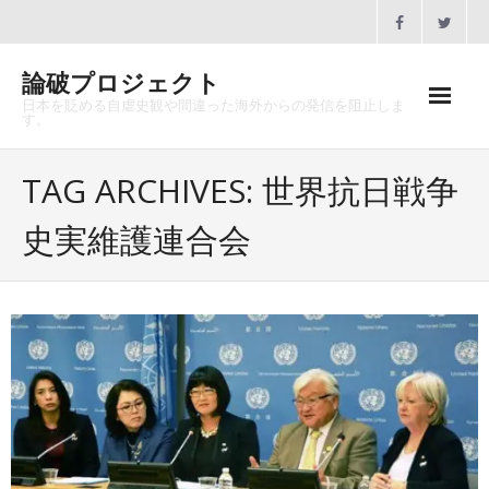
Skip
to
content
論破プロジェクト
日本を貶める自虐史観や間違った海外からの発信を阻止しま
す。
ホーム
TAG ARCHIVES: 世界抗日戦争
論破プロジェクトとは
史実維護連合会
沿革
メディア掲載
協賛のお願い
講演会一覧
お問合せ