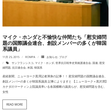
動画一覧
マイク・ホンダと不愉快な仲間たち「慰安婦問
題の国際議会連合、創設メンバーの多くが韓国
系議員」
11月 25, 2015
ROMPA
お知らせ
,
ブログ
サンフランシスコ
,
マイク・ホンダ
,
世界抗日戦争史実維護連合会
,
国連
,
慰安
婦問題
,
抗日連合会
,
米国
,
韓国系
産経新聞、ニューヨーク黒澤記者渾身の記事！！ 慰安婦問題の国際議会連合、
創設メンバーの多くが韓国系議員 記事によりますと 【ニューヨーク＝黒沢潤】
カナダのマーティン上院議員率いる各国横断の議員らが、慰安婦問題を含む、
女性
READ MORE