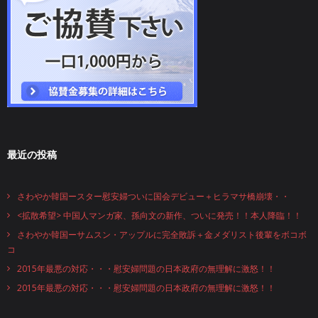
最近の投稿
さわやか韓国ースター慰安婦ついに国会デビュー＋ヒラマサ橋崩壊・・
<拡散希望> 中国人マンガ家、孫向文の新作、ついに発売！！本人降臨！！
さわやか韓国ーサムスン・アップルに完全敗訴＋金メダリスト後輩をボコボ
コ
2015年最悪の対応・・・慰安婦問題の日本政府の無理解に激怒！！
2015年最悪の対応・・・慰安婦問題の日本政府の無理解に激怒！！