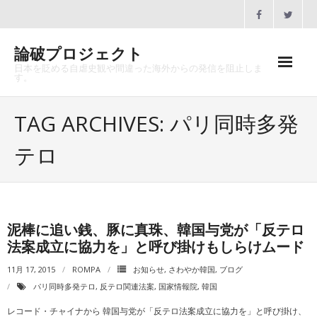
Skip
to
content
論破プロジェクト
日本を貶める自虐史観や間違った海外からの発信を阻止しま
す。
ホーム
TAG ARCHIVES: パリ同時多発
論破プロジェクトとは
テロ
沿革
メディア掲載
泥棒に追い銭、豚に真珠、韓国与党が「反テロ
協賛のお願い
法案成立に協力を」と呼び掛けもしらけムード
講演会一覧
11月 17, 2015
ROMPA
お知らせ
,
さわやか韓国
,
ブログ
パリ同時多発テロ
,
反テロ関連法案
,
国家情報院
,
韓国
お問合せ
レコード・チャイナから 韓国与党が「反テロ法案成立に協力を」と呼び掛け、